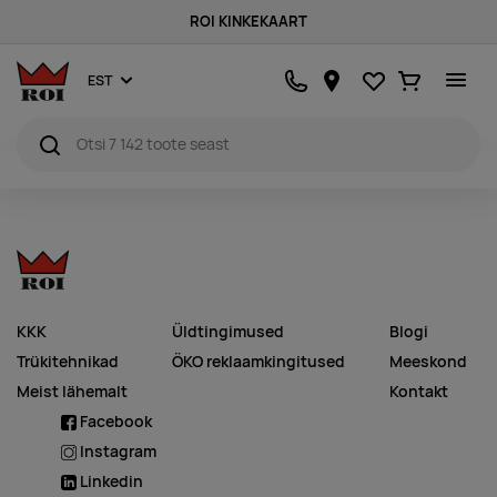
ROI KINKEKAART
Lemmikud
Ostukorv
EST
KKK
Üldtingimused
Blogi
Trükitehnikad
ÖKO reklaamkingitused
Meeskond
Meist lähemalt
Kontakt
Facebook
Instagram
Linkedin