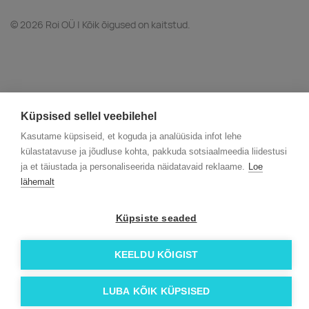
© 2026 Roi OÜ | Kõik õigused on kaitstud.
Küpsised sellel veebilehel
Kasutame küpsiseid, et koguda ja analüüsida infot lehe
külastatavuse ja jõudluse kohta, pakkuda sotsiaalmeedia liidestusi
ja et täiustada ja personaliseerida näidatavaid reklaame.
Loe
lähemalt
Küpsiste seaded
KEELDU KÕIGIST
LUBA KÕIK KÜPSISED