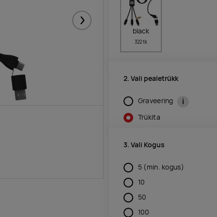
Järgmised
black
322 tk
2. Vali pealetrükk
i
Graveering
Trükita
3. Vali Kogus
5
(min. kogus)
10
50
100