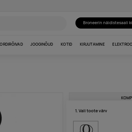
Broneerin näidistesaali 
ORDIRÕIVAD
JOOGINÕUD
KOTID
KIRJUTAMINE
ELEKTROO
KOMP
1. Vali toote värv