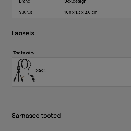
Bränd
Scx.design
Suurus
100 x 1,3 x 2,6 cm
Laoseis
Toote värv
black
Sarnased tooted