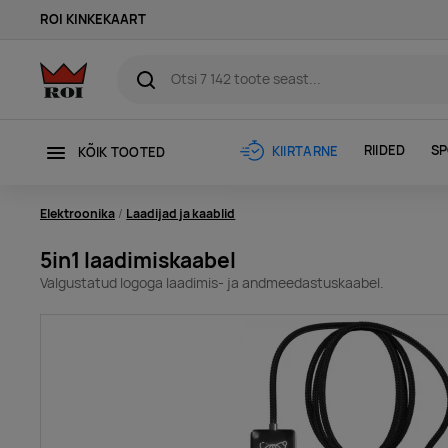
ROI KINKEKAART
RIIDED
SP
KIIRTARNE
KÕIK TOOTED
Elektroonika
Laadijad ja kaablid
5in1 laadimiskaabel
Valgustatud logoga laadimis- ja andmeedastuskaabel.