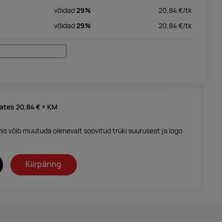
võidad
29%
20,84
€/
tk
võidad
29%
20,84
€/
tk
lates
20,84 €
+ KM
mis võib muutuda olenevalt soovitud trüki suurusest ja logo
Kiirpäring