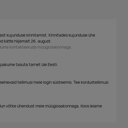
ast kujunduse kinnitamist. Kinnitades kujunduse ühe
d kätte hiljemalt 26. august.
palume kontakteeruda müügiosakonnaga.
 pakume tasuta tarnet üle Eesti.
eelnevaid tellimusi meie login süsteemis. Tee kordustellimusi
alun võtke ühendust meie müügiosakonnaga. Koos leiame