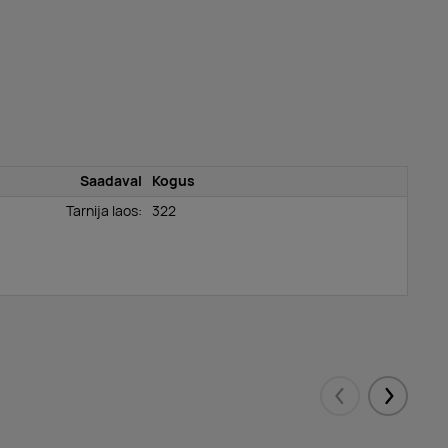
Saadaval
Kogus
Tarnija laos:
322
Eelmised
Järgmis