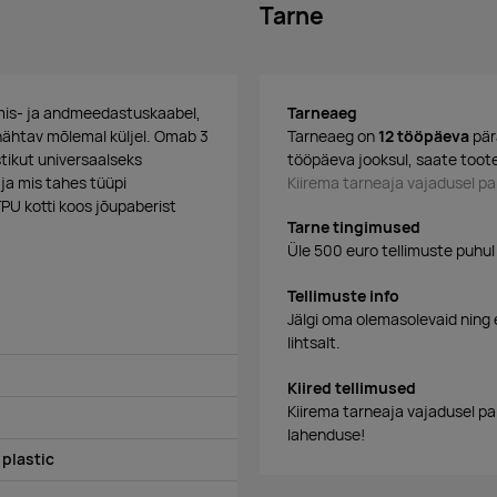
Tarne
imis- ja andmeedastuskaabel,
Tarneaeg
 nähtav mõlemal küljel. Omab 3
Tarneaeg on
12 tööpäeva
pär
tikut universaalseks
tööpäeva jooksul, saate toote
ja mis tahes tüüpi
Kiirema tarneaja vajadusel 
U kotti koos jõupaberist
Tarne tingimused
Üle 500 euro tellimuste puhul
Tellimuste info
Jälgi oma olemasolevaid ning 
lihtsalt.
Kiired tellimused
Kiirema tarneaja vajadusel p
lahenduse!
 plastic