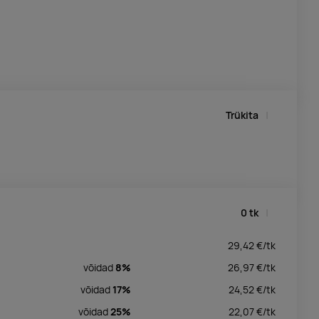
Trükita
0
tk
29,42
€/
tk
võidad
8%
26,97
€/
tk
võidad
17%
24,52
€/
tk
võidad
25%
22,07
€/
tk