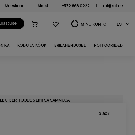
Meeskond
|
Meist
|
+372 668 0222
|
roi@roi.ee
Lemmikud
külastuse
MINU KONTO
EST
Ostukorv
NIKA
KODU JA KÖÖK
ERILAHENDUSED
ROI TÖÖRIIDED
LEKTEERI TOODE 3 LIHTSA SAMMUGA
black