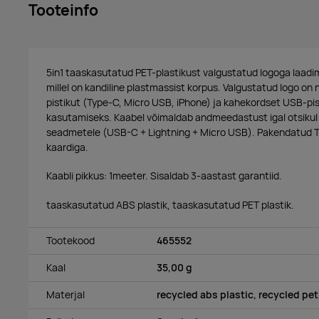
Tooteinfo
5in1 taaskasutatud PET-plastikust valgustatud logoga laad
millel on kandiline plastmassist korpus. Valgustatud logo on
pistikut (Type-C, Micro USB, iPhone) ja kahekordset USB-pis
kasutamiseks. Kaabel võimaldab andmeedastust igal otsikul 
seadmetele (USB-C + Lightning + Micro USB). Pakendatud TP
kaardiga.
Kaabli pikkus: 1meeter. Sisaldab 3-aastast garantiid.
taaskasutatud ABS plastik, taaskasutatud PET plastik.
Tootekood
465552
Kaal
35,00 g
Materjal
recycled abs plastic, recycled pet