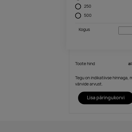
250
500
Kogus
Toote hind
a
Tegu on indikatiivse hinnaga, 
värvide arvust.
Lisa päringukorvi