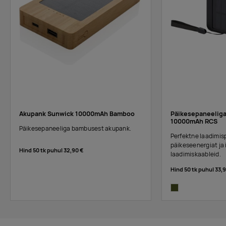
Akupank Sunwick 10000mAh Bamboo
Päikesepaneeliga
10000mAh RCS
Päikesepaneeliga bambusest akupank.
Perfektne laadimis
päikeseenergiat ja 
Hind 50 tk puhul
32,90 €
laadimiskaableid.
Hind 50 tk puhul
33,9
army green