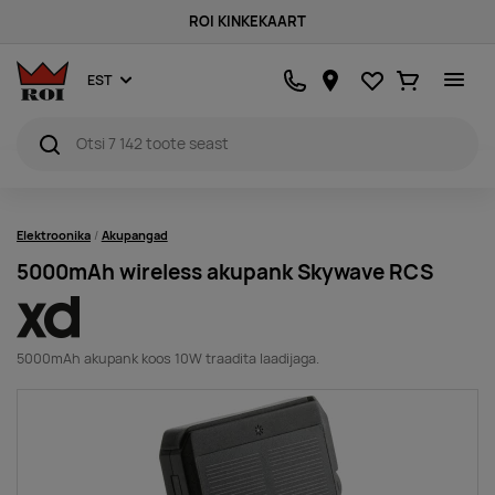
ROI KINKEKAART
Lemmikud
Ostukorv
EST
Elektroonika
Akupangad
5000mAh wireless akupank Skywave RCS
5000mAh akupank koos 10W traadita laadijaga.