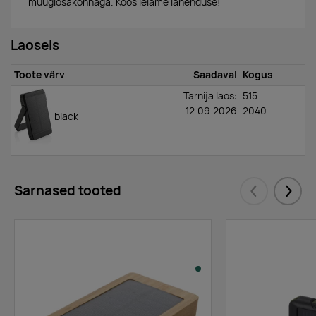
müügiosakonnaga. Koos leiame lahenduse!
Laoseis
Toote värv
Saadaval
Kogus
Tarnija laos:
515
12.09.2026
2040
black
Sarnased tooted
Eelmised
Järgm