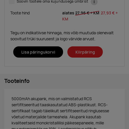
Soovin tootele oma kujundusega ümbrist
i
Toote hind
alates
27,96 €
+ KM
27,93 €
+
KM
Tegu on indikatiivse hinnaga, mis võib muutuda olenevalt
soovitud trüki suurusest ja logo värvide arvust.
Lisa päringukorvi
Kiirpäring
Tooteinfo
5000mAh akupank, mis on valmistatud RCS
sertifitseeritud taaskasutatud ABS-plastikust. RCS-
sertifikaat tagab täielikult sertifitseeritud ringlusesse
võetud materjalide tarneahela. Akupank kasutab
kvaliteetseid monokristallilisi päikesepaneele, mille