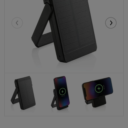
Eelmised
Järgmise