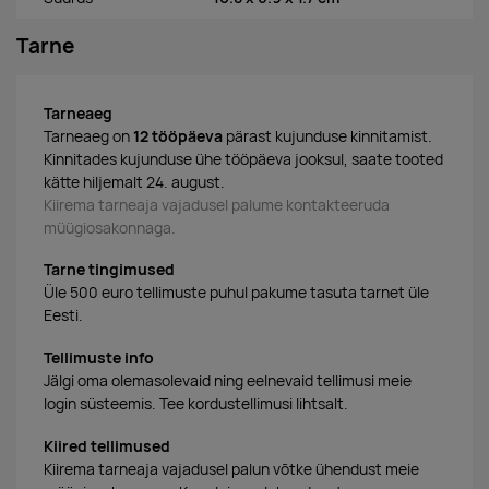
Tarne
Tarneaeg
Tarneaeg on
12 tööpäeva
pärast kujunduse kinnitamist.
Kinnitades kujunduse ühe tööpäeva jooksul, saate tooted
kätte hiljemalt 24. august.
Kiirema tarneaja vajadusel palume kontakteeruda
müügiosakonnaga.
Tarne tingimused
Üle 500 euro tellimuste puhul pakume tasuta tarnet üle
Eesti.
Tellimuste info
Jälgi oma olemasolevaid ning eelnevaid tellimusi meie
login süsteemis. Tee kordustellimusi lihtsalt.
Kiired tellimused
Kiirema tarneaja vajadusel palun võtke ühendust meie