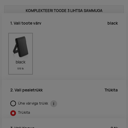
KOMPLEKTEERI TOODE 3 LIHTSA SAMMUGA
black
1. Vali toote värv
black
515 tk
Trükita
2. Vali pealetrükk
Ühe värviga trükk
i
Trükita