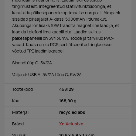
muundamismäär on 19%. Laadimiskiirus sõltub
tingimustest. Integreeritud statiivifunktsiooniga, et
kasutada päikesepaneele optimaalse nurga all. Akupank
sisaldab pikaajalist A-klassi 5
000mAh liitiumakut.
Akupangal on lisaks
10W traadita magnetiline laadija, et
laadida telefoni ilma kaabliteta.
Laadimiskiirus
päikesepaneelil on 5V/130mA. Toode ja tarvikud PVC-
vabad. Kaasa on ka RCS sertifitseeritud ringlusesse
võetud TPE laadimiskaabel.
Sisendtüüp C: 5V/2A.
Väljund: USB A: 5V/2A tüüp C: 5V/2A.
Tootekood
468129
Kaal
168,90 g
Materjal
recycled abs
Bränd
Xd Xclusive
Suurus
10.8 x 6.9 x 1.7 cm