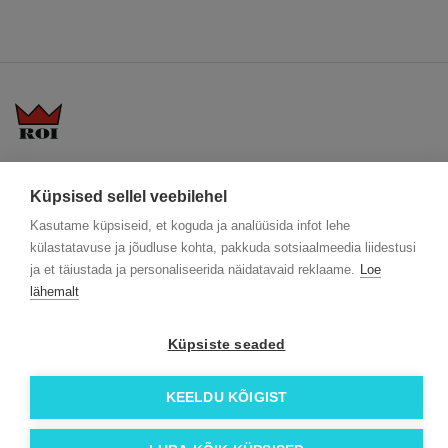
KKK
Üldtingimused
Blogi
Küpsised sellel veebilehel
Trükitehnikad
ÖKO reklaamkingitused
Meeskond
Kasutame küpsiseid, et koguda ja analüüsida infot lehe
Meist lähemalt
Kontakt
külastatavuse ja jõudluse kohta, pakkuda sotsiaalmeedia liidestusi
Facebook
ja et täiustada ja personaliseerida näidatavaid reklaame.
Loe
Instagram
lähemalt
Linkedin
Küpsiste seaded
© 2026 Roi OÜ | Kõik õigused on kaitstud.
KEELDU KÕIGIST