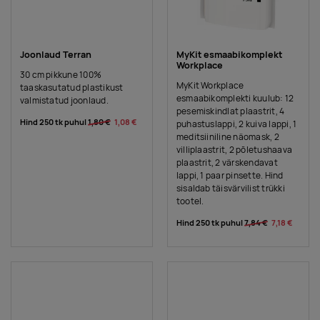
Joonlaud Terran
MyKit esmaabikomplekt
Workplace
30 cm pikkune 100%
MyKit Workplace
taaskasutatud plastikust
esmaabikomplekti kuulub: 12
valmistatud joonlaud.
pesemiskindlat plaastrit, 4
Hind 250 tk puhul
1,80 €
1,08 €
puhastuslappi, 2 kuiva lappi, 1
meditsiiniline näomask, 2
villiplaastrit, 2 põletushaava
plaastrit, 2 värskendavat
lappi, 1 paar pinsette. Hind
sisaldab täisvärvilist trükki
tootel.
Hind 250 tk puhul
7,84 €
7,18 €