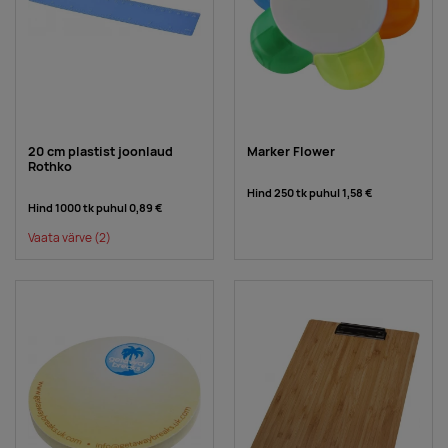
20 cm plastist joonlaud
Marker Flower
Rothko
Hind 250 tk puhul
1,58 €
Hind 1000 tk puhul
0,89 €
Vaata värve
(2)