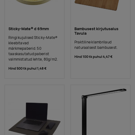
Sticky-Mate® d 69mm
Bambusest kirjutusalus
Tavula
Ringi kujulised Sticky-Mate®
Praktiline klambrilaud
kleebitavad
naturaalsest bambusest.
märkmepaberid. 50
taaskasutatud paberist
Hind 100 tk puhul
4,47 €
valmmistatud lehte, 80g/m2.
Hind 500 tk puhul
1,48 €