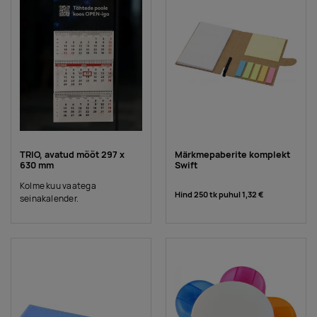
TRIO, avatud mõõt 297 x
Märkmepaberite komplekt
630 mm
Swift
Kolme kuu vaatega
Hind 250 tk puhul
1,32 €
seinakalender.