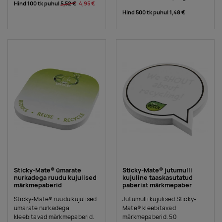
Hind 100 tk puhul
5,52 €
4,95 €
Hind 500 tk puhul
1,48 €
Sticky-Mate® ümarate
Sticky-Mate® jutumulli
nurkadega ruudu kujulised
kujuline taaskasutatud
märkmepaberid
paberist märkmepaber
Sticky-Mate® ruudu kujulised
Jutumulli kujulised Sticky-
ümarate nurkadega
Mate® kleebitavad
kleebitavad märkmepaberid.
märkmepaberid. 50