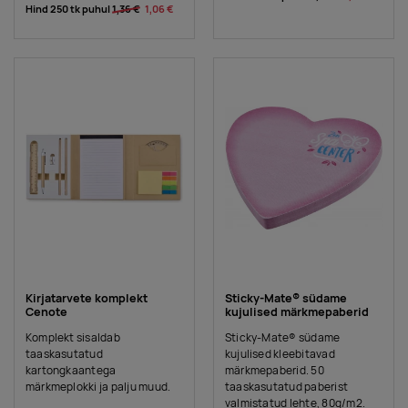
Hind 250 tk puhul
1,36 €
1,06 €
Kirjatarvete komplekt
Sticky-Mate® südame
Cenote
kujulised märkmepaberid
Komplekt sisaldab
Sticky-Mate® südame
taaskasutatud
kujulised kleebitavad
kartongkaantega
märkmepaberid. 50
märkmeplokki ja palju muud.
taaskasutatud paberist
valmistatud lehte, 80g/m2.