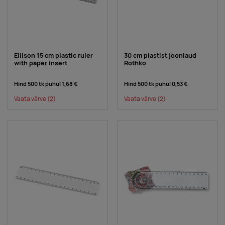
Ellison 15 cm plastic ruler
30 cm plastist joonlaud
with paper insert
Rothko
Hind 500 tk puhul
1,68 €
Hind 500 tk puhul
0,53 €
Vaata värve
(2)
Vaata värve
(2)