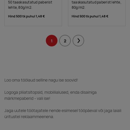
50 taaskasutatud paberist
taaskasutatud paberist lehte,
lehte, 80g/m2.
80g/m2.
Hind 500 tk puhul
1,48 €
Hind 500 tk puhul
1,48 €
1
2
Next
Loo oma töölaud selline nagu ise soovid!
Logoga pliiatsitopsid, mobiilialused, enda disainiga
märkmepaberid - vali ise!
Jaga uutele töötajatele nende esimesel tööpäeval või jaga laiali
üritustel reklaammeenena.