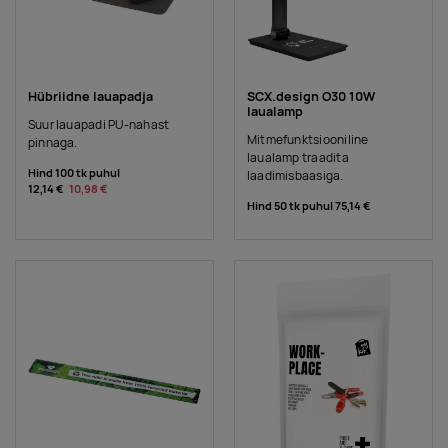
Hübriidne lauapadja
SCX.design O30 10W
laualamp
Suur lauapadi PU-nahast
Mitmefunktsiooniline
pinnaga.
laualamp traadita
Hind 100 tk puhul
laadimisbaasiga.
12,14 €
10,98 €
Hind 50 tk puhul
75,14 €