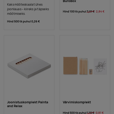
BuroBox
Kaks mõõteskaalat ühes
joonlauas – kiireks ja täpseks
Hind 100 tk puhul
3,01 €
2,84 €
mõõtmiseks.
Hind 500 tk puhul
0,26 €
Joonistuskomplekt Painta
Värvimiskomplekt
and Relax
Hind 500 tk puhul
1,10 €
0,81 €