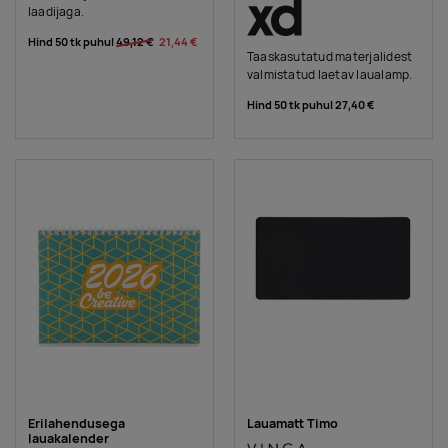
laadijaga.
Hind 50 tk puhul
49,12 €
21,44 €
Taaskasutatud materjalidest
valmistatud laetav laualamp.
Hind 50 tk puhul
27,40 €
Erilahendusega
Lauamatt Timo
lauakalender