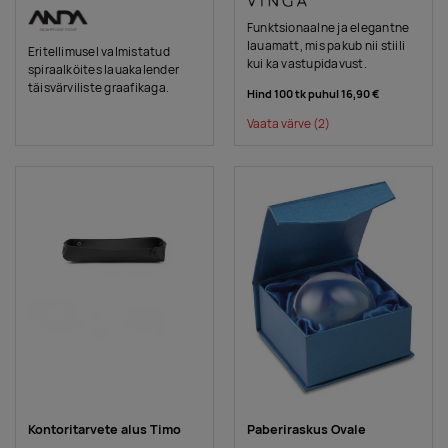
Funktsionaalne ja elegantne
lauamatt, mis pakub nii stiili
Eritellimusel valmistatud
kui ka vastupidavust.
spiraalköites lauakalender
täisvärviliste graafikaga.
Hind 100 tk puhul
16,90 €
Vaata värve
(2)
Kontoritarvete alus Timo
Paberiraskus Ovale