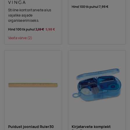
Hind 100 tk puhul
7,99 €
Stiilne kontoritarvete alus
vajalike asjade
organiseerimiseks.
Hind 100 tk puhul
7,19 €
5,98 €
Vaata värve
(2)
Puidust joonlaud Ruler30
Kirjatarvete komplekt