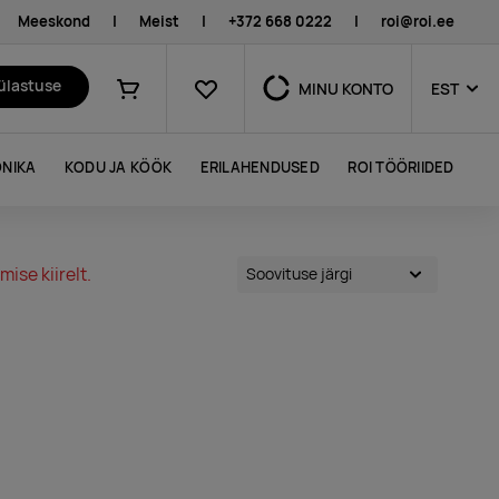
Meeskond
|
Meist
|
+372 668 0222
|
roi@roi.ee
Lemmikud
külastuse
MINU KONTO
EST
Ostukorv
NIKA
KODU JA KÖÖK
ERILAHENDUSED
ROI TÖÖRIIDED
ise kiirelt.