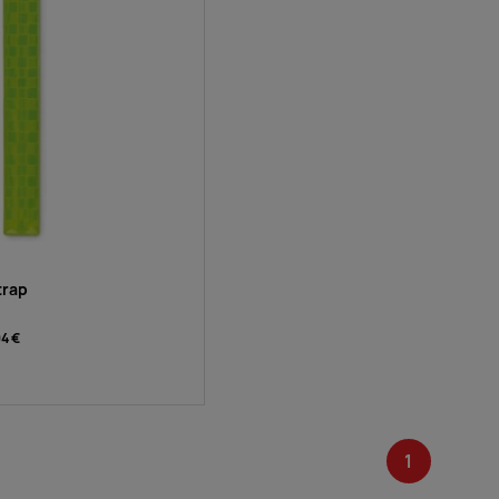
trap
04 €
1