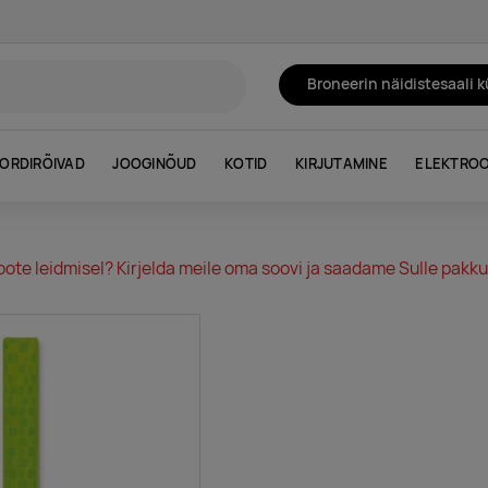
Broneerin näidistesaali 
ORDIRÕIVAD
JOOGINÕUD
KOTID
KIRJUTAMINE
ELEKTROO
oote leidmisel? Kirjelda meile oma soovi ja saadame Sulle pakkum