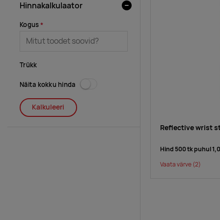
Hinnakalkulaator
Kogus
Trükk
Näita kokku hinda
Kalkuleeri
Reflective wrist s
Hind 500 tk puhul
1,
Vaata värve
(2)