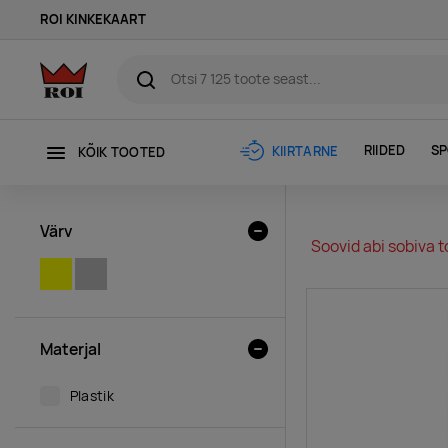
ROI KINKEKAART
RIIDED
SP
KIIRTARNE
KÕIK TOOTED
Värv
Soovid abi sobiva t
KOLLANE
HÕBEDANE
Materjal
Plastik