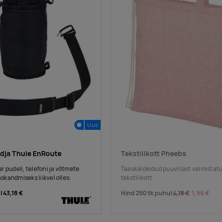
Uus
idja Thule EnRoute
Tekstiilkott Pheebs
 pudeli, telefoni ja võtmete
Taaskäideldud puuvillast valmista
kandmiseks liikvel olles.
tekstiilkott.
l
43,18 €
Hind 250 tk puhul
4,18 €
1,96 €