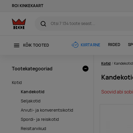
ROI KINKEKAART
RIIDED
SP
KIIRTARNE
KÕIK TOOTED
Kotid
Kandekotid
Tootekategooriad
Kandekoti
Kotid
Soovid abi sobi
Kandekotid
Seljakotid
Arvuti- ja konverentsikotid
Spordi- ja reisikotid
Reisitarvikud