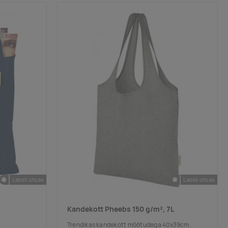
Laost otsas
Laost otsas
Kandekott Pheebs 150 g/m², 7L
Trendikas kandekott mõõtudega 40x39cm.