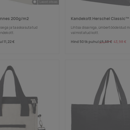
Laost otsas
annes 200g/m2
Kandekott Herschel Classic™
sega ja taaskasutatud
Lihtsa disainiga, ümbertöödeldud m
andekott.
valmistatud kott.
ul
11,22 €
Hind 50 tk puhul
49,58 €
43,98 €