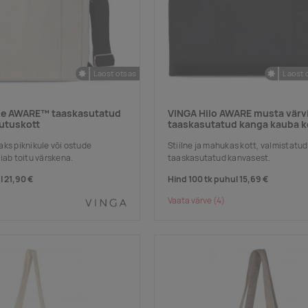
Laost otsas
Laost 
ne AWARE™ taaskasutatud
VINGA Hilo AWARE musta värv
hutuskott
taaskasutatud kanga kauba k
aks piknikule või ostude
Stiilne ja mahukas kott, valmistatu
iab toitu värskena.
taaskasutatud kanvasest.
l
21,90 €
Hind 100 tk puhul
15,69 €
Vaata värve
(4)