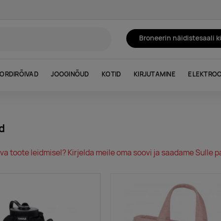
Broneerin näidistesaali 
ORDIRÕIVAD
JOOGINÕUD
KOTID
KIRJUTAMINE
ELEKTROO
d
va toote leidmisel? Kirjelda meile oma soovi ja saadame Sulle pa