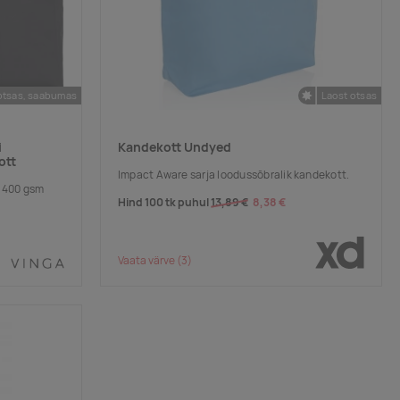
otsas, saabumas
Laost otsas
i
Kandekott Undyed
ott
Impact Aware sarja loodussõbralik kandekott.
d 400 gsm
Hind 100 tk puhul
13,89 €
8,38 €
Vaata värve
(3)