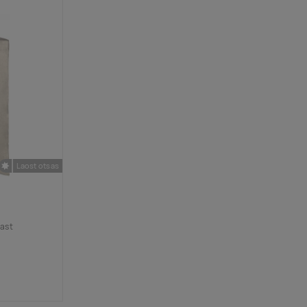
Laost otsas
last