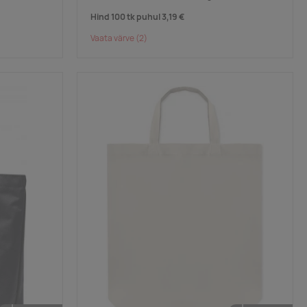
Hind 100 tk puhul
3,19 €
Vaata värve
(2)