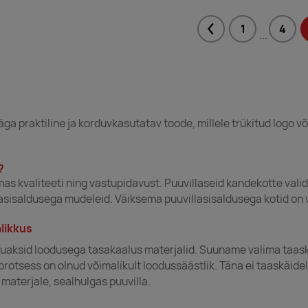
1
4
Previous
...
ga praktiline ja korduvkasutatav toode, millele trükitud logo v
?
ilmas kvaliteeti ning vastupidavust. Puuvillaseid kandekotte va
lasisaldusega mudeleid. Väiksema puuvillasisaldusega kotid on
likkus
 jõuaksid loodusega tasakaalus materjalid. Suuname valima taas
protsess on olnud võimalikult loodussäästlik. Täna ei taaskäidel
materjale, sealhulgas puuvilla.