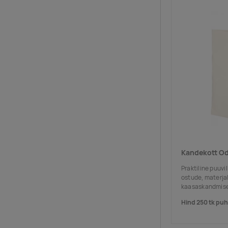
Kandekott Od
Praktiline puuvil
ostude, materja
kaasaskandmise
Hind 250 tk pu