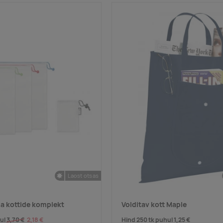
Laost otsas
a kottide komplekt
Volditav kott Maple
hul
3,70 €
2,18 €
Hind 250 tk puhul
1,25 €