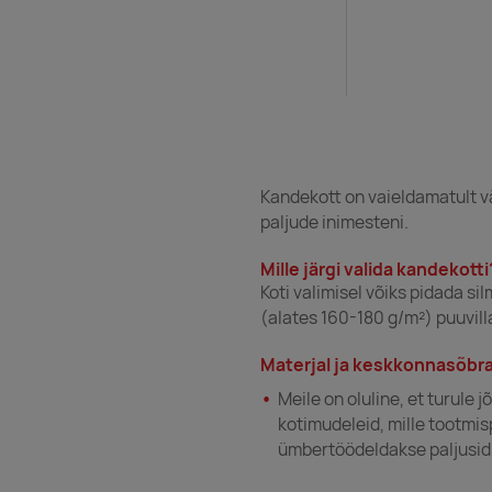
Kandekott on vaieldamatult vä
paljude inimesteni.
Mille järgi valida kandekotti
Koti valimisel võiks pidada s
(alates 160-180 g/m²) puuvil
Materjal ja keskkonnasõbra
Meile on oluline, et turule
kotimudeleid, mille tootmis
ümbertöödeldakse paljusid 