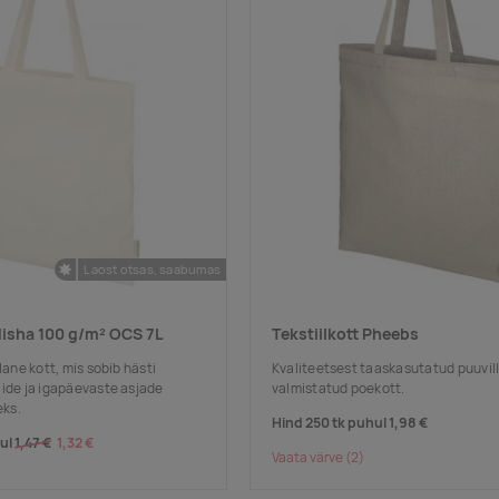
Laost otsas, saabumas
isha 100 g/m² OCS 7L
Tekstiilkott Pheebs
lane kott, mis sobib hästi
Kvaliteetsest taaskasutatud puuvil
lide ja igapäevaste asjade
valmistatud poekott.
ks.
Hind 250 tk puhul
1,98 €
hul
1,47 €
1,32 €
Vaata värve
(2)