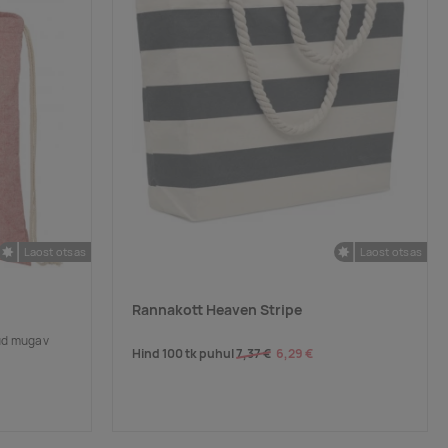
Laost otsas
Laost otsas
Rannakott Heaven Stripe
tud mugav
Hind 100 tk puhul
7,37 €
6,29 €