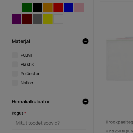
VALGE
ROHELINE
MUST
ORANŽ
PUNANE
SININE
ROOSA
LILLA
PRUUN
HALL
KOLLANE
LÄBIPAISTEV
Materjal
Puuvill
Plastik
Polüester
Nailon
Hinnakalkulaator
Kogus
Krookpaelteg
Hind 250 tk pu