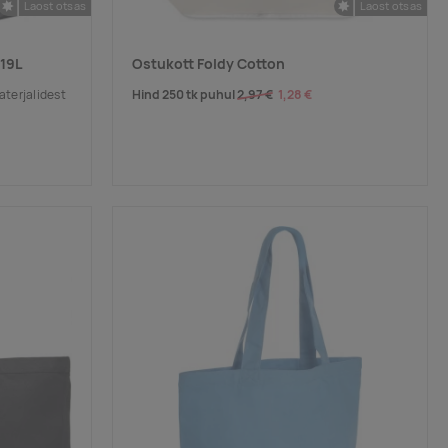
Laost otsas
Laost otsas
 19L
Ostukott Foldy Cotton
Hind 250 tk puhul
2,97 €
1,28 €
aterjalidest