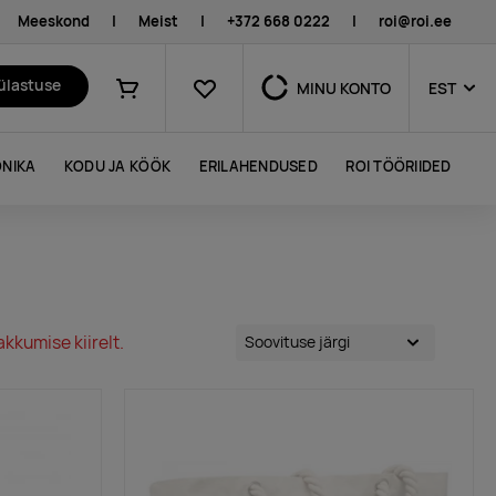
Meeskond
|
Meist
|
+372 668 0222
|
roi@roi.ee
Lemmikud
külastuse
MINU KONTO
EST
Ostukorv
NIKA
KODU JA KÖÖK
ERILAHENDUSED
ROI TÖÖRIIDED
kkumise kiirelt.