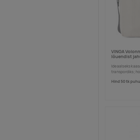
VINGA Volon
lõuendist ja
Ideaalseks kaas
transpordiks; ho
Hind 50 tk puhu