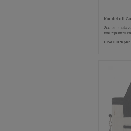
Kandekott C
Suure mahutavu
materjalidest k
Hind 100 tk puh