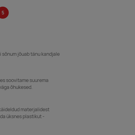
5
õi sõnum jõuab tänu kandjale
lides soovitame suurema
 väga õhukesed.
käideldud materjalidest
da üksnes plastikut -