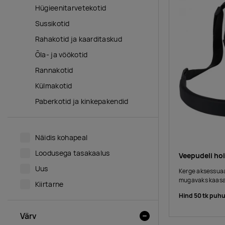
Hügieenitarvetekotid
Sussikotid
Rahakotid ja kaarditaskud
Õla- ja vöökotid
Rannakotid
Külmakotid
Paberkotid ja kinkepakendid
Näidis kohapeal
Loodusega tasakaalus
Veepudeli ho
Uus
Kerge aksessuaar
mugavaks kaasas
Kiirtarne
Hind 50 tk puhu
Värv