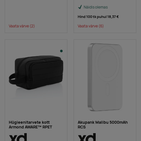
Näidis olemas
Hind 100 tk puhul
18,37 €
Vaata värve
(2)
Vaata värve
(6)
Hügieenitarvete kott
Akupank Malibu 5000mAh
Armond AWARE™ RPET
RCS