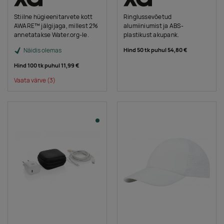
Stiilne hügieenitarvete kott
Ringlussevõetud
AWARE™ jälgijaga, millest 2%
alumiiniumist ja ABS-
annetatakse Water.org-le.
plastikust akupank.
Näidis olemas
Hind 50 tk puhul
54,80 €
Hind 100 tk puhul
11,99 €
Vaata värve
(3)