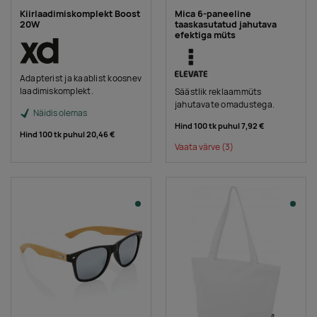
Kiirlaadimiskomplekt Boost
Mica 6-paneeline
20W
taaskasutatud jahutava
efektiga müts
Adapterist ja kaablist koosnev
laadimiskomplekt.
Säästlik reklaammüts
jahutavate omadustega.
Näidis olemas
Hind 100 tk puhul
7,92 €
Hind 100 tk puhul
20,46 €
Vaata värve
(3)