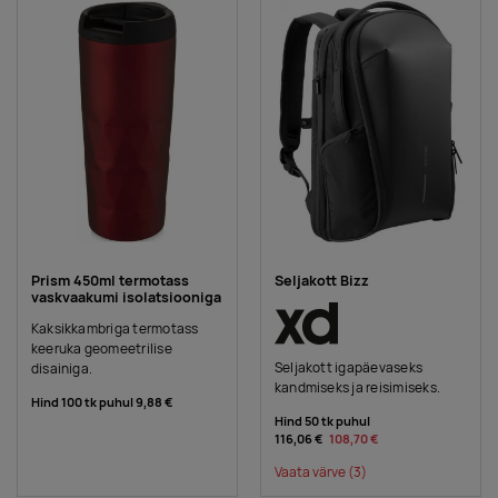
Prism 450ml termotass
Seljakott Bizz
vaskvaakumi isolatsiooniga
Kaksikkambriga termotass
keeruka geomeetrilise
Seljakott igapäevaseks
disainiga.
kandmiseks ja reisimiseks.
Hind 100 tk puhul
9,88 €
Hind 50 tk puhul
116,06 €
108,70 €
Vaata värve
(3)