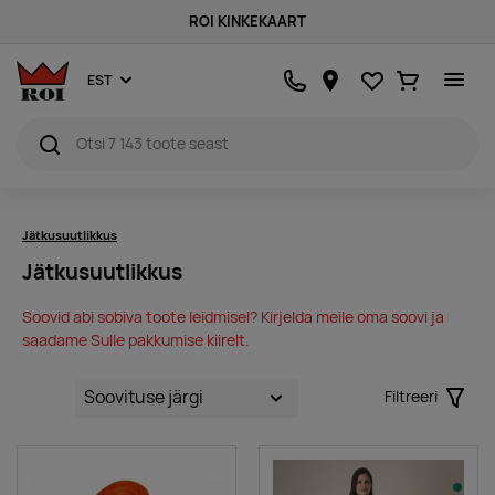
ROI KINKEKAART
Lemmikud
Ostukorv
EST
Jätkusuutlikkus
Jätkusuutlikkus
Soovid abi sobiva toote leidmisel? Kirjelda meile oma soovi ja
saadame Sulle pakkumise kiirelt.
Filtreeri
Filter