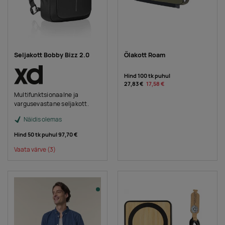
Seljakott Bobby Bizz 2.0
Õlakott Roam
Hind 100 tk puhul
27,83 €
17,58 €
Multifunktsionaalne ja
vargusevastane seljakott.
Näidis olemas
Hind 50 tk puhul
97,70 €
Vaata värve
(3)