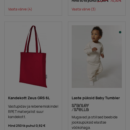
Hind 50 tk puhul
87,88 €
70,30 €
Vaata värve
(4)
Vaata värve
(3)
Kandekott Zeus GRS 6L
Laste püksid Baby Tumbler
Vastupidav ja rebenemiskindel
RPET materjalist suur
kandekott.
Mugavad ja stiilsed beebide
jooksupüksid elastse
Hind 250 tk puhul
0,92 €
vöökohaga.