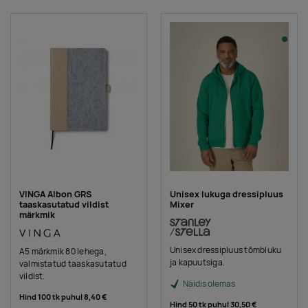
VINGA Albon GRS
Unisex lukuga dressipluus
taaskasutatud vildist
Mixer
märkmik
Unisex dressipluus tõmbluku
A5 märkmik 80 lehega,
ja kapuutsiga.
valmistatud taaskasutatud
vildist.
Näidis olemas
Hind 100 tk puhul
8,40 €
Hind 50 tk puhul
30,50 €