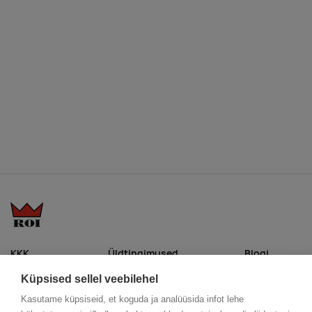
KKK
Üldtingimused
Blogi
Trükitehnikad
ÖKO reklaamkingitused
Meeskond
Küpsised sellel veebilehel
Meist lähemalt
Kontakt
Kasutame küpsiseid, et koguda ja analüüsida infot lehe
Facebook