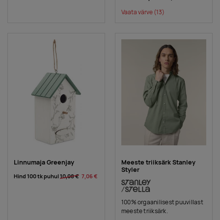
Vaata värve
(13)
Linnumaja Greenjay
Meeste triiksärk Stanley
Styler
Hind 100 tk puhul
10,08 €
7,06 €
100% orgaanilisest puuvillast
meeste triiksärk.