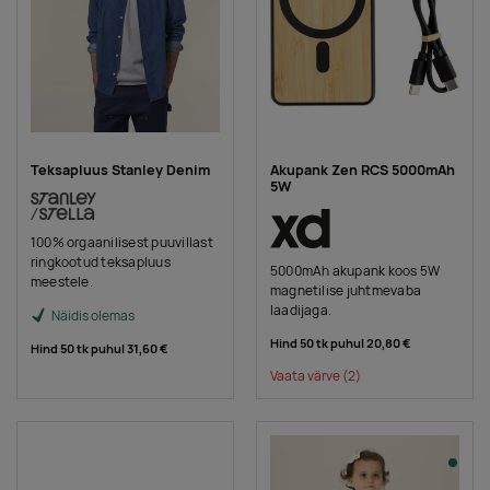
Teksapluus Stanley Denim
Akupank Zen RCS 5000mAh
5W
100% orgaanilisest puuvillast
ringkootud teksapluus
5000mAh akupank koos 5W
meestele.
magnetilise juhtmevaba
laadijaga.
Näidis olemas
Hind 50 tk puhul
20,80 €
Hind 50 tk puhul
31,60 €
Vaata värve
(2)