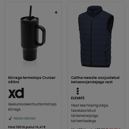
Kõrrega termotops Cruiser
Caltha meeste soojustatud
480ml
kehasoojendajaga vest
Vaakumisoleeritud termotops
Heat seal tepingutega,
kõrrega.
taaskasutatud
täitematerjaliga,
Näidis olemas
kaitseribadega.
Hind 100 tk puhul
14,41 €