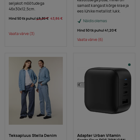
kasutusega pusa, millel on
seljakot mõõtudega
samast kangast kõrge krae ja
46x30x12,5cm.
ees lühike metallist lukk.
Hind 50 tk puhul
49,36 €
43,86 €
Näidis olemas
Hind 50 tk puhul
41,20 €
Vaata värve
(3)
Vaata värve
(6)
Teksapluus Stella Denim
Adapter Urban Vitamin