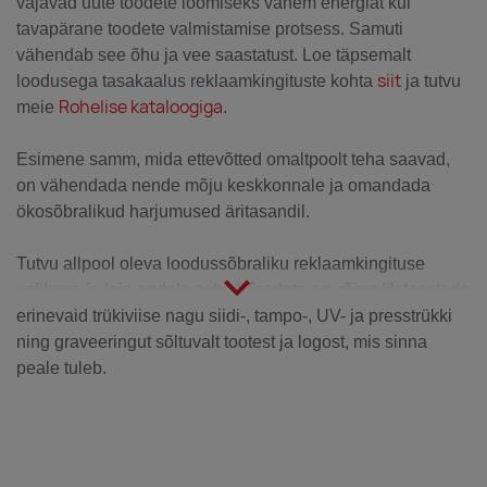
vajavad uute toodete loomiseks vähem energiat kui
tavapärane toodete valmistamise protsess. Samuti
vähendab see õhu ja vee saastatust. Loe täpsemalt
siit
loodusega tasakaalus reklaamkingituste kohta
ja tutvu
Rohelise kataloogiga
meie
.
Esimene samm, mida ettevõtted omaltpoolt teha saavad,
on vähendada nende mõju keskkonnale ja omandada
ökosõbralikud harjumused äritasandil.
Tutvu allpool oleva loodussõbraliku reklaamkingituse
valikuga ja leia endale sobiv! Toodete on võimalik teostada
erinevaid trükiviise nagu siidi-, tampo-, UV- ja presstrükki
ning graveeringut sõltuvalt tootest ja logost, mis sinna
peale tuleb.