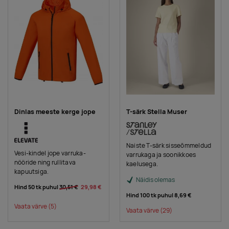
Dinlas meeste kerge jope
T-särk Stella Muser
Naiste T-särk sisseõmmeldud
Vesi-kindel jope varruka-
varrukaga ja soonikkoes
nööride ning rullitava
kaelusega.
kapuutsiga.
Näidis olemas
Hind 50 tk puhul
30,51 €
29,98 €
Hind 100 tk puhul
8,69 €
Vaata värve
(5)
Vaata värve
(29)