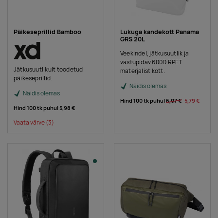
Päikeseprillid Bamboo
Lukuga kandekott Panama
GRS 20L
Veekindel, jätkusuutlik ja
vastupidav 600D RPET
Jätkusuutlikult toodetud
materjalist kott.
päikeseprillid.
Näidis olemas
Näidis olemas
Hind 100 tk puhul
6,07 €
5,79 €
Hind 100 tk puhul
5,98 €
Vaata värve
(3)