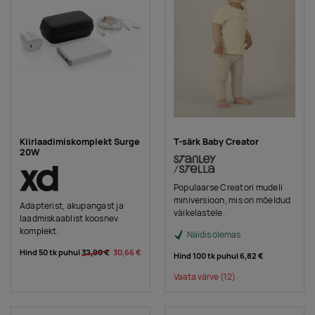
Kiirlaadimiskomplekt Surge
T-särk Baby Creator
20W
Populaarse Creatori mudeli
miniversioon, mis on mõeldud
Adapterist, akupangast ja
väikelastele.
laadmiskaablist koosnev
komplekt.
Näidis olemas
Hind 50 tk puhul
32,90 €
30,66 €
Hind 100 tk puhul
6,82 €
Vaata värve
(12)