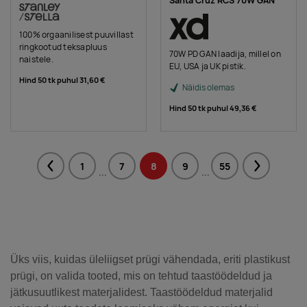
Santa Cruz RCS 70W GAN
100% orgaanilisest puuvillast
ringkootud teksapluus
70W PD GAN laadija, millel on
naistele.
EU, USA ja UK pistik.
Hind 50 tk puhul
31,60 €
Näidis olemas
Hind 50 tk puhul
49,36 €
1
7
8
9
55
Previous
Next
...
...
Üks viis, kuidas üleliigset prügi vähendada, eriti plastikust
prügi, on valida tooted, mis on tehtud taastöödeldud ja
jätkusuutlikest materjalidest. Taastöödeldud materjalid