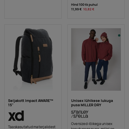
Hind 100 tk puhul
11,99 €
10,82 €
Seljakott Impact AWARE™
Unisex lühikese lukuga
15"
pusa MILLER DRY
Oversized-lõikega unisex
Taaskasutatud materjalidest