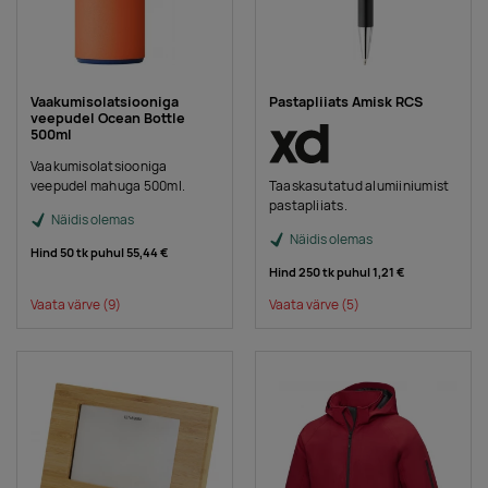
Vaakumisolatsiooniga
Pastapliiats Amisk RCS
veepudel Ocean Bottle
500ml
Vaakumisolatsiooniga
veepudel mahuga 500ml.
Taaskasutatud alumiiniumist
pastapliiats.
Näidis olemas
Näidis olemas
Hind 50 tk puhul
55,44 €
Hind 250 tk puhul
1,21 €
Vaata värve
(9)
Vaata värve
(5)