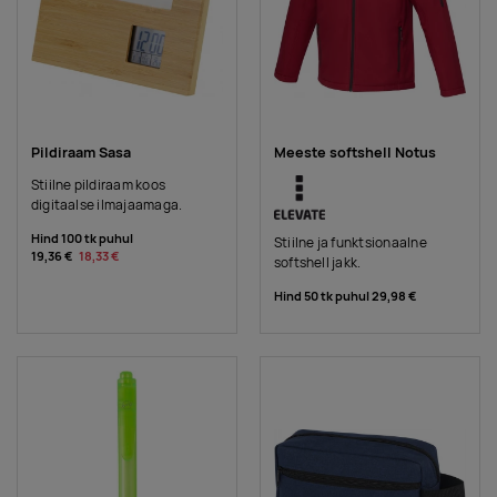
Pildiraam Sasa
Meeste softshell Notus
Stiilne pildiraam koos
digitaalse ilmajaamaga.
Hind 100 tk puhul
Stiilne ja funktsionaalne
19,36 €
18,33 €
softshell jakk.
Hind 50 tk puhul
29,98 €