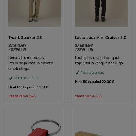
T-särk Sparker 2.0
Laste pusa Mini Cruiser 2.0
Unisex t-särk, mugava
Laste pusa topeltkangast
istuvuse ja vastupidavate
kapuutsi ja kängurutaskuga.
õmblustega.
Näidis olemas
Näidis olemas
Hind 50 tk puhul
22,00 €
Hind 100 tk puhul
16,61 €
Vaata värve
(24)
Vaata värve
(27)