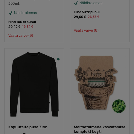
Näidis olemas
300ml.
Hind 50 tk puhul
Näidis olemas
29,60 €
26,36 €
Hind 100 tk puhul
20,42 €
19,54 €
Vaata värve
(8)
Vaata värve
(9)
Kapuutsita pusa Zion
Maitsetaimede kasvatamise
komplekt Leyti