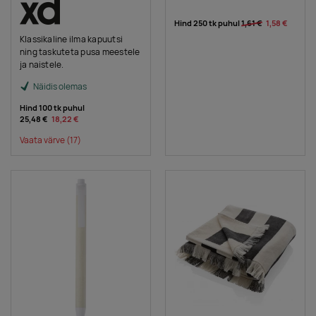
Hind 250 tk puhul
1,61 €
1,58 €
Klassikaline ilma kapuutsi
ning taskuteta pusa meestele
ja naistele.
Näidis olemas
Hind 100 tk puhul
25,48 €
18,22 €
Vaata värve
(17)