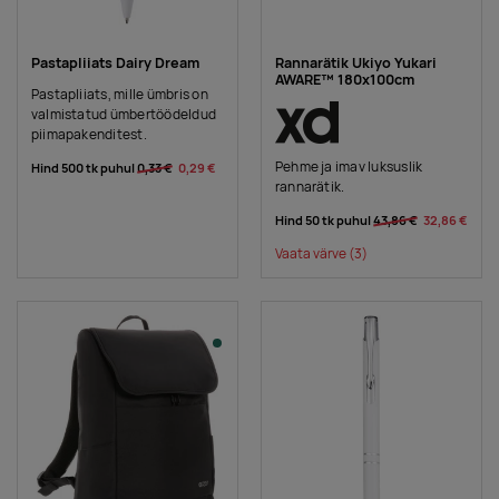
Pastapliiats Dairy Dream
Rannarätik Ukiyo Yukari
AWARE™ 180x100cm
Pastapliiats, mille ümbris on
valmistatud ümbertöödeldud
piimapakenditest.
Pehme ja imav luksuslik
Hind 500 tk puhul
0,33 €
0,29 €
rannarätik.
Hind 50 tk puhul
43,86 €
32,86 €
Vaata värve
(3)