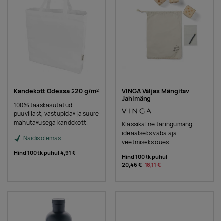
Kandekott Odessa 220 g/m²
VINGA Väljas Mängitav
Jahimäng
100% taaskasutatud
puuvillast, vastupidav ja suure
mahutavusega kandekott.
Klassikaline täringumäng
ideaalseks vaba aja
Näidis olemas
veetmiseks õues.
Hind 100 tk puhul
4,91 €
Hind 100 tk puhul
20,46 €
18,11 €