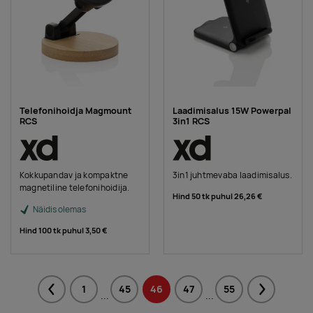
Telefonihoidja Magmount
Laadimisalus 15W Powerpal
RCS
3in1 RCS
Kokkupandav ja kompaktne
3in1 juhtmevaba laadimisalus.
magnetiline telefonihoidija.
Hind 50 tk puhul
26,26 €
Näidis olemas
Hind 100 tk puhul
3,50 €
1
45
46
47
55
Previous
Next
...
...