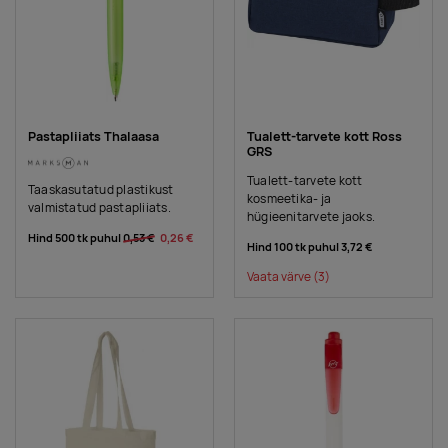
Pastapliiats Thalaasa
Tualett-tarvete kott Ross
GRS
Tualett-tarvete kott
Taaskasutatud plastikust
kosmeetika- ja
valmistatud pastapliiats.
hügieenitarvete jaoks.
Hind 500 tk puhul
0,53 €
0,26 €
Hind 100 tk puhul
3,72 €
Vaata värve
(3)