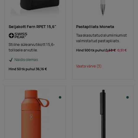
Seljakott Fern RPET 15,6"
Pastapliiats Moneta
Taaskasutatud alumiiniumist
valmistatud pastapliiats.
Stiilne sülearvutikott 15,6-
tollisele arvutile.
Hind 500 tk puhul
0,68 €
0,51 €
Näidis olemas
Vaata värve
(3)
Hind 50 tk puhul
36,16 €