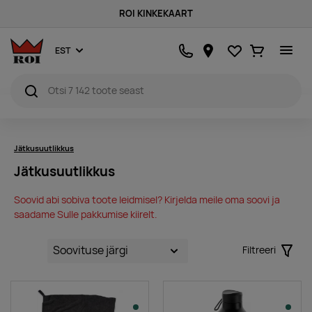
ROI KINKEKAART
Lemmikud
Ostukorv
EST
Jätkusuutlikkus
Jätkusuutlikkus
Soovid abi sobiva toote leidmisel? Kirjelda meile oma soovi ja
saadame Sulle pakkumise kiirelt.
Filtreeri
Filter