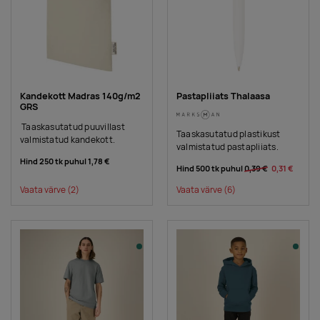
Kandekott Madras 140g/m2
Pastapliiats Thalaasa
GRS
Taaskasutatud puuvillast
Taaskasutatud plastikust
valmistatud kandekott.
valmistatud pastapliiats.
Hind 250 tk puhul
1,78 €
Hind 500 tk puhul
0,39 €
0,31 €
Vaata värve
(2)
Vaata värve
(6)