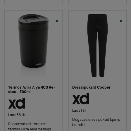
Termos Avira Alya RCS Re-
Dressipüksid Cooper
steel, 300ml
Laos 1 tk
Laos 36 tk
Mugavad dressipüksid Iqoniq
Roostevabast terasest
brändilt.
termos Avira Alya mahuga