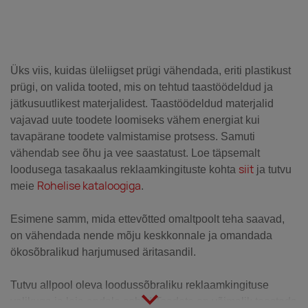
Üks viis, kuidas üleliigset prügi vähendada, eriti plastikust
prügi, on valida tooted, mis on tehtud taastöödeldud ja
jätkusuutlikest materjalidest. Taastöödeldud materjalid
vajavad uute toodete loomiseks vähem energiat kui
tavapärane toodete valmistamise protsess. Samuti
vähendab see õhu ja vee saastatust. Loe täpsemalt
siit
loodusega tasakaalus reklaamkingituste kohta
ja tutvu
Rohelise kataloogiga
meie
.
Esimene samm, mida ettevõtted omaltpoolt teha saavad,
on vähendada nende mõju keskkonnale ja omandada
ökosõbralikud harjumused äritasandil.
Tutvu allpool oleva loodussõbraliku reklaamkingituse
valikuga ja leia endale sobiv! Toodete on võimalik teostada