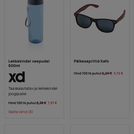
Lekkekindel veepudel
Päikeseprillid Kafo
600ml
Hind 100 tk puhul
6,29 €
3,72 €
Taaskasutatav ja lekkekindel
joogipudel.
Hind 100 tk puhul
8,38 €
7,57 €
Vaata värve
(6)