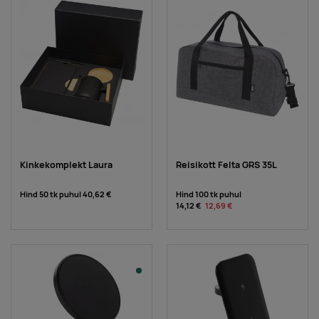
Kinkekomplekt Laura
Reisikott Felta GRS 35L
Hind 50 tk puhul
40,62 €
Hind 100 tk puhul
14,12 €
12,69 €