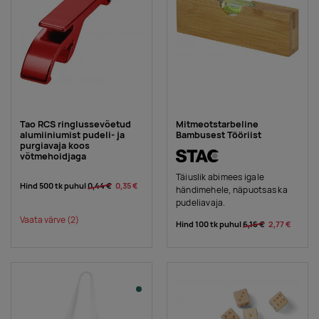
Tao RCS ringlussevõetud
Mitmeotstarbeline
alumiiniumist pudeli- ja
Bambusest Tööriist
purgiavaja koos
võtmehoidjaga
Täiuslik abimees igale
Hind 500 tk puhul
0,44 €
0,35 €
händimehele, näpuotsas ka
pudeliavaja.
Vaata värve
(2)
Hind 100 tk puhul
6,16 €
2,77 €