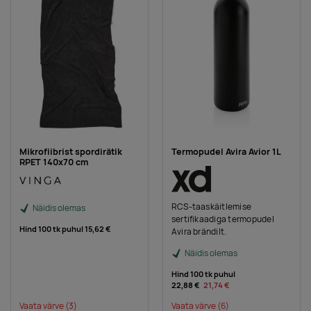
Mikrofiibrist spordirätik
Termopudel Avira Avior 1L
RPET 140x70 cm
RCS-taaskäitlemise
Näidis olemas
sertifikaadiga termopudel
Hind 100 tk puhul
15,62 €
Avira brändilt.
Näidis olemas
Hind 100 tk puhul
22,88 €
21,74 €
Vaata värve
(3)
Vaata värve
(6)