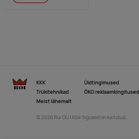
KKK
Üldtingimused
Trükitehnikad
ÖKO reklaamkingituse
Meist lähemalt
© 2026 Roi OÜ | Kõik õigused on kaitstud.