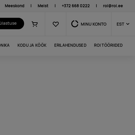
Meeskond
|
Meist
|
+372 668 0222
|
roi@roi.ee
Lemmikud
külastuse
MINU KONTO
EST
Ostukorv
NIKA
KODU JA KÖÖK
ERILAHENDUSED
ROI TÖÖRIIDED