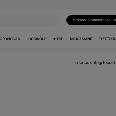
Broneerin näidistesaali 
ORDIRÕIVAD
JOOGINÕUD
KOTID
KIRJUTAMINE
ELEKTROO
Ei leitud ühtegi toodet