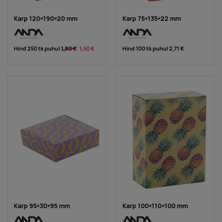
Karp 120×190×20 mm
Karp 75×135×22 mm
Hind 250 tk puhul
1,80 €
1,50 €
Hind 100 tk puhul
2,71 €
Karp 95×30×95 mm
Karp 100×110×100 mm