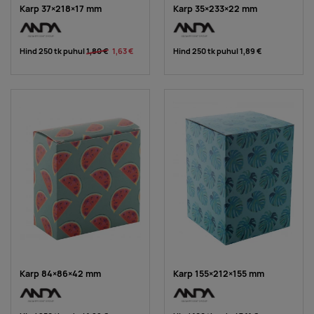
Karp 37×218×17 mm
Karp 35×233×22 mm
Hind 250 tk puhul
1,80 €
1,63 €
Hind 250 tk puhul
1,89 €
Karp 84×86×42 mm
Karp 155×212×155 mm