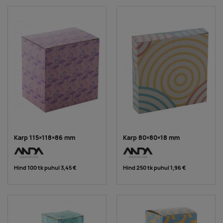
Karp 115×118×86 mm
Karp 80×80×18 mm
Hind 100 tk puhul
3,45 €
Hind 250 tk puhul
1,96 €