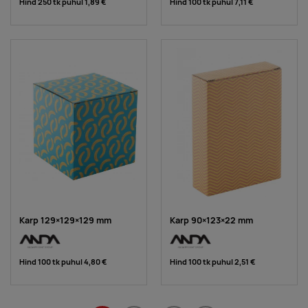
Hind 250 tk puhul
1,89 €
Hind 100 tk puhul
7,11 €
Karp 129×129×129 mm
Karp 90×123×22 mm
Hind 100 tk puhul
4,80 €
Hind 100 tk puhul
2,51 €