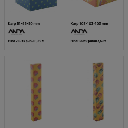
Karp 51×65×50 mm
Karp 103×103×103 mm
Hind 250 tk puhul
1,89 €
Hind 100 tk puhul
3,59 €