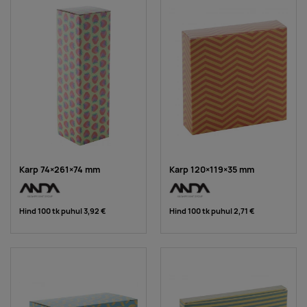
Karp 74×261×74 mm
Karp 120×119×35 mm
Hind 100 tk puhul
3,92 €
Hind 100 tk puhul
2,71 €