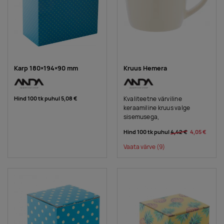
Karp 180×194×90 mm
Kruus Hemera
Hind 100 tk puhul
5,08 €
Kvaliteetne värviline
keraamiline kruus valge
sisemusega,
Hind 100 tk puhul
4,42 €
4,05 €
Vaata värve
(9)