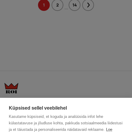
1
2
14
Next
...
KKK
Üldtingimused
Blogi
Küpsised sellel veebilehel
Trükitehnikad
ÖKO reklaamkingitused
Meeskond
Kasutame küpsiseid, et koguda ja analüüsida infot lehe
Meist lähemalt
Kontakt
külastatavuse ja jõudluse kohta, pakkuda sotsiaalmeedia liidestusi
Facebook
ja et täiustada ja personaliseerida näidatavaid reklaame.
Loe