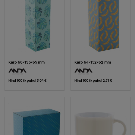
Karp 66×195×65 mm
Karp 64×152×62 mm
Hind 100 tk puhul
3,04 €
Hind 100 tk puhul
2,71 €