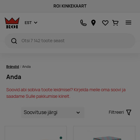
ROI KINKEKAART
Lemmikud
Ostukorv
EST
Brändid
Anda
Anda
Soovid abi sobiva toote leidmisel? Kirjelda meile oma soovi ja
saadame Sulle pakkumise kiirelt.
Filtreeri
Filter