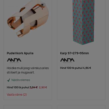
Pudelikork Apulia
Karp 97×279×95mm
Hoidke mullijoogi värskus alles
Hind 100 tk puhul
4,86 €
stiilselt ja mugavalt.
Näidis olemas
Hind 100 tk puhul
3,04 €
2,90 €
Vaata värve
(2)